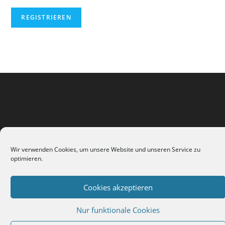
Wir verwenden Cookies, um unsere Website und unseren Service zu
optimieren.
Impressum
Kontakt
Cookie-Richtlinie (EU)
Cookies akzeptieren
Copyright 2026 - Andrea Liebetanz
Nur funktionale Cookies