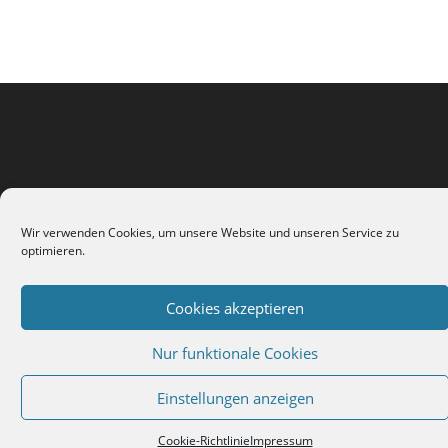
Wir verwenden Cookies, um unsere Website und unseren Service zu
optimieren.
Impressum
Kontakt
Cookie-Richtlinie (EU)
Cookies akzeptieren
Copyright 2026 - Andrea Liebetanz
Nur funktionale Cookies
Einstellungen anzeigen
Cookie-Richtlinie
Impressum