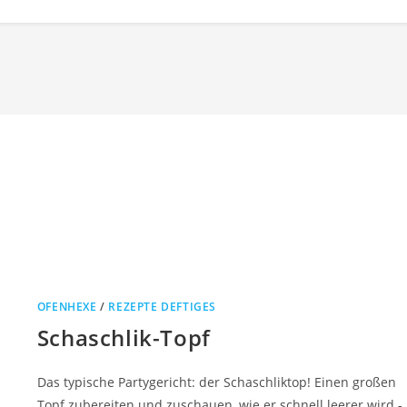
OFENHEXE
/
REZEPTE DEFTIGES
Schaschlik-Topf
Das typische Partygericht: der Schaschliktop! Einen großen
Topf zubereiten und zuschauen, wie er schnell leerer wird -