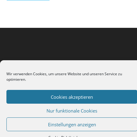
Wir verwenden Cookies, um unsere Website und unseren Service zu
optimieren.
Impressum
Kontakt
Cookie-Richtlinie (EU)
Cookies akzeptieren
Copyright 2026 - Andrea Liebetanz
Nur funktionale Cookies
Einstellungen anzeigen