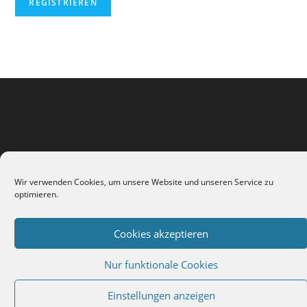
Wir verwenden Cookies, um unsere Website und unseren Service zu
optimieren.
Impressum
Kontakt
Cookie-Richtlinie (EU)
Cookies akzeptieren
Copyright 2026 - Andrea Liebetanz
Nur funktionale Cookies
Einstellungen anzeigen