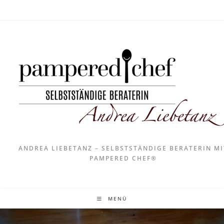
ANDREA LIEBETANZ – SELBSTSTÄNDIGE BERATERIN MI
PAMPERED CHEF®
MENÜ