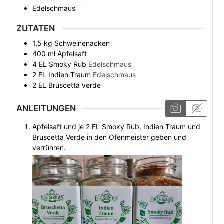
Edelschmaus
ZUTATEN
1,5
kg
Schweinenacken
400
ml
Apfelsaft
4
EL
Smoky Rub
Edelschmaus
2
EL
Indien Traum
Edelschmaus
2
EL
Bruscetta verde
ANLEITUNGEN
Apfelsaft und je 2 EL Smoky Rub, Indien Traum und
Bruscetta Verde in den Ofenmeister geben und
verrühren.