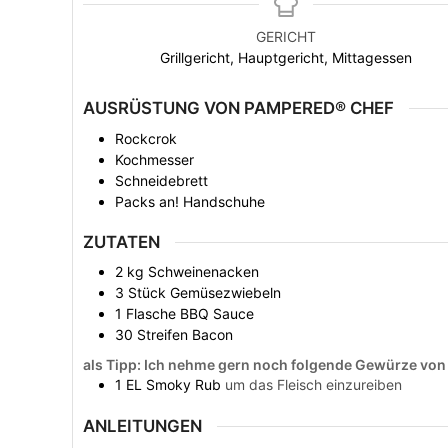
GERICHT
Grillgericht, Hauptgericht, Mittagessen
AUSRÜSTUNG VON PAMPERED® CHEF
Rockcrok
Kochmesser
Schneidebrett
Packs an! Handschuhe
ZUTATEN
2
kg
Schweinenacken
3
Stück
Gemüsezwiebeln
1
Flasche
BBQ Sauce
30
Streifen
Bacon
als Tipp: Ich nehme gern noch folgende Gewürze vo
1
EL
Smoky Rub
um das Fleisch einzureiben
ANLEITUNGEN