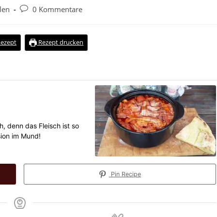
llen
0 Kommentare
Rezept
Rezept drucken
h, denn das Fleisch ist so
sion im Mund!
Pin Recipe